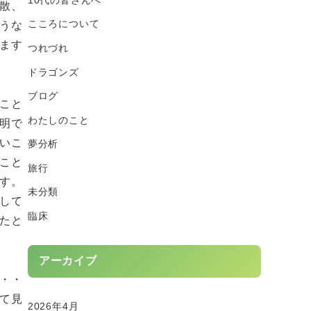
散、
こころについて
うな
ます
つれづれ
ドラゴンズ
ブログ
こと
わたしのこと
明で
いこ
夢分析
こと
旅行
す。
未分類
して
臨床
たと
アーカイブ
・・
て見
2026年4月