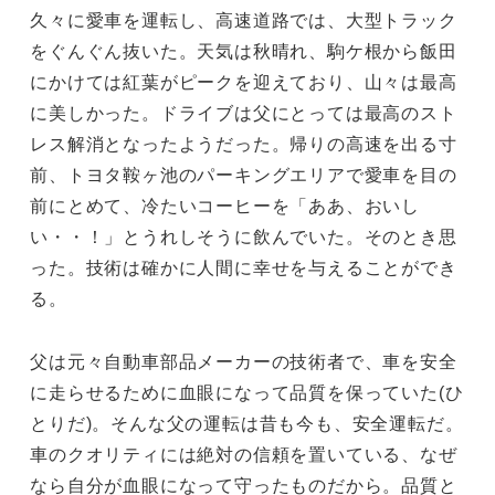
久々に愛車を運転し、高速道路では、大型トラック
をぐんぐん抜いた。天気は秋晴れ、駒ケ根から飯田
にかけては紅葉がピークを迎えており、山々は最高
に美しかった。ドライブは父にとっては最高のスト
レス解消となったようだった。帰りの高速を出る寸
前、トヨタ鞍ヶ池のパーキングエリアで愛車を目の
前にとめて、冷たいコーヒーを「ああ、おいし
い・・！」とうれしそうに飲んでいた。そのとき思
った。技術は確かに人間に幸せを与えることができ
る。
父は元々自動車部品メーカーの技術者で、車を安全
に走らせるために血眼になって品質を保っていた(ひ
とりだ)。そんな父の運転は昔も今も、安全運転だ。
車のクオリティには絶対の信頼を置いている、なぜ
なら自分が血眼になって守ったものだから。品質と