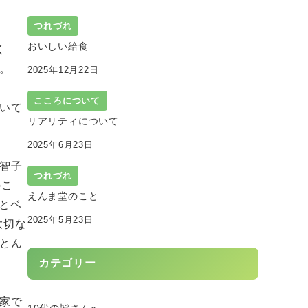
つれづれ
おいしい給食
く
。
2025年12月22日
こころについて
いて
リアリティについて
2025年6月23日
智子
つれづれ
のこ
えんま堂のこと
とベ
2025年5月23日
大切な
とん
カテゴリー
家で
10代の皆さんへ