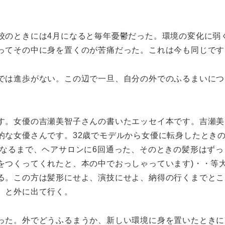
校のときには4月になると毎年憂鬱だった。環境の変化に弱
ってその中に身を置くのが苦痛だった。これは今も同じです
では進歩がない。この辺で一旦、自分の外でのふるまいにつ
す。女優の吉瀬美智子さんの書いたエッセイ本です。吉瀬美
的な女優さんです。32歳でモデルから女優に転身したとき
になるまで、ヘアサロンに6回通った、そのときの髪形はずっ
をつくってくれたと、本の中でおっしゃっています)・・等
る。この方は髪形にせよ、演技にせよ、納得の行くまでとこ
、と外に出て行く。
った。外でどうふるまうか、新しい環境に身を置いたときに