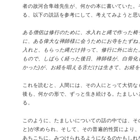
者の故河合隼雄先生が、何かの本に書いていた。
る、以下の説話を参考にして、考えてみようと思
ある僧侶は修行のために、水入れと縄で作った椅
に、ある偉大な禅師様に会うためにお寺をたずね
入れと、もらった縄だけ持って、修行に外に出た
もので、しばらく経った後日、禅師様が、白骨化
かった)が、お経を唱える舌だけは生きて、お経
これを読むと、人間には、その人にとって大切な
後も、何かの形で、ずっと生き続ける。たましい
る。
このように、たましいについての話の中では、そ
と)が求められ、そして、その普遍的性質により
あちこちに、みつけられるようになるのかもしれ