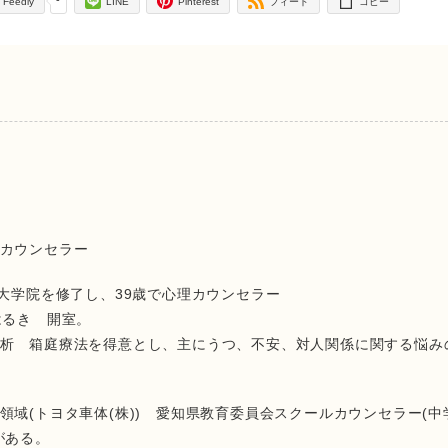
Feedly
LINE
Pinterest
フィード
コピー
 カウンセラー
の大学院を修了し、39歳で心理カウンセラー
はるき 開室。
析 箱庭療法を得意とし、主にうつ、不安、対人関係に関する悩み
域(トヨタ車体(株)) 愛知県教育委員会スクールカウンセラー(中
がある。