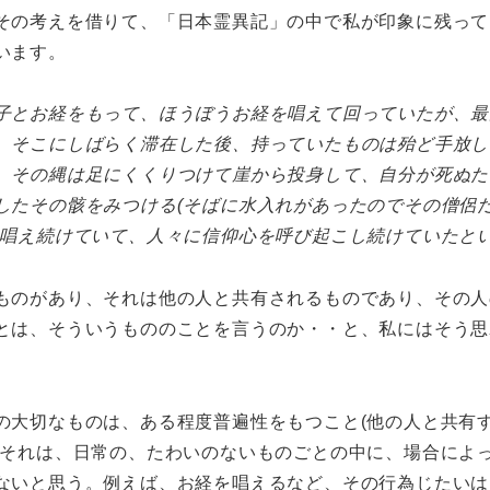
その考えを借りて、「日本霊異記」の中で私が印象に残って
います。
子とお経をもって、ほうぼうお経を唱えて回っていたが、最
、そこにしばらく滞在した後、持っていたものは殆ど手放し
。その縄は足にくくりつけて崖から投身して、自分が死ぬた
したその骸をみつける(そばに水入れがあったのでその僧侶
を唱え続けていて、人々に信仰心を呼び起こし続けていたと
ものがあり、それは他の人と共有されるものであり、その人
とは、そういうもののことを言うのか・・と、私にはそう思
の大切なものは、ある程度普遍性をもつこと(他の人と共有
、それは、日常の、たわいのないものごとの中に、場合によ
ないと思う。例えば、お経を唱えるなど、その行為じたいは