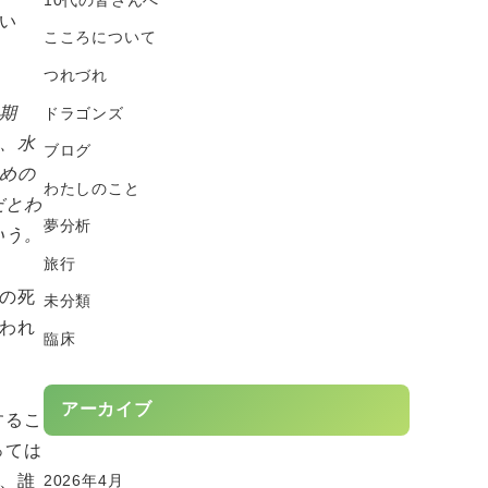
い
こころについて
つれづれ
期
ドラゴンズ
、水
ブログ
めの
わたしのこと
だとわ
夢分析
いう。
旅行
の死
未分類
われ
臨床
アーカイブ
するこ
っては
2026年4月
、誰